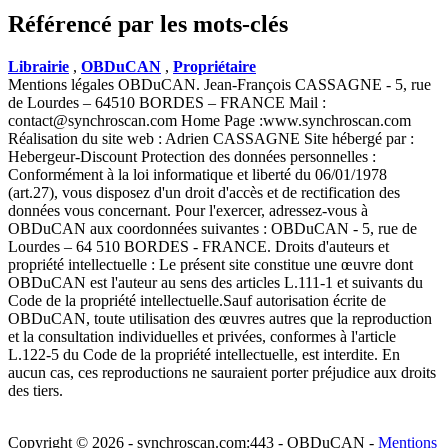
Référencé par les mots-clés
Librairie
,
OBDuCAN
,
Propriétaire
Mentions légales OBDuCAN. Jean-François CASSAGNE - 5, rue
de Lourdes – 64510 BORDES – FRANCE Mail :
contact@synchroscan.com Home Page :www.synchroscan.com
Réalisation du site web : Adrien CASSAGNE Site hébergé par :
Hebergeur-Discount Protection des données personnelles :
Conformément à la loi informatique et liberté du 06/01/1978
(art.27), vous disposez d'un droit d'accès et de rectification des
données vous concernant. Pour l'exercer, adressez-vous à
OBDuCAN aux coordonnées suivantes : OBDuCAN - 5, rue de
Lourdes – 64 510 BORDES - FRANCE. Droits d'auteurs et
propriété intellectuelle : Le présent site constitue une œuvre dont
OBDuCAN est l'auteur au sens des articles L.111-1 et suivants du
Code de la propriété intellectuelle.Sauf autorisation écrite de
OBDuCAN, toute utilisation des œuvres autres que la reproduction
et la consultation individuelles et privées, conformes à l'article
L.122-5 du Code de la propriété intellectuelle, est interdite. En
aucun cas, ces reproductions ne sauraient porter préjudice aux droits
des tiers.
Copyright © 2026 - synchroscan.com:443 - OBDuCAN -
Mentions