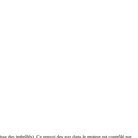
isse des imbrûlés). Ce renvoi des gaz dans le moteur est contrôlé par