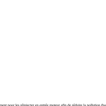
nt pour les réinjecter en entrée moteur afin de réduire la pollution (ba