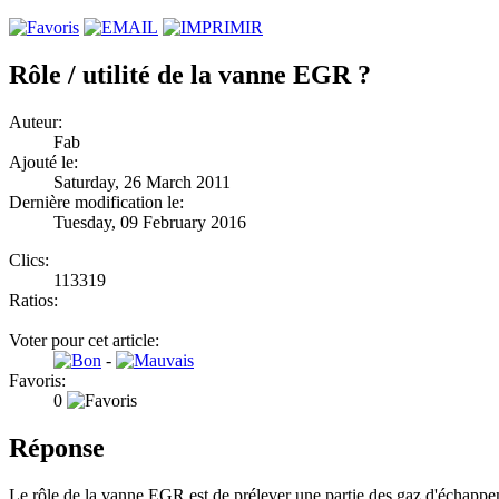
Rôle / utilité de la vanne EGR ?
Auteur:
Fab
Ajouté le:
Saturday, 26 March 2011
Dernière modification le:
Tuesday, 09 February 2016
Clics:
113319
Ratios:
Voter pour cet article:
-
Favoris:
0
Réponse
Le rôle de la vanne EGR est de prélever une partie des gaz d'échappeme