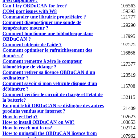
n'est disponible ?
Can I try OBDuCAN for free?
105563
COM port issues with W8
159393
Commander une librairie propriétaire ?
121777
Comment diagnostiquer une sonde de
129290
température moteur ?
Comment fonctionne une bibliothèque dans
117995
OBDuCAN ?
Comment obtenir de l'aide ?
197575
Comment optimiser le rafraichissement des
116866
données ?
Comment remettre à zéro le compteur
127377
kilométrique de vidange ?
Comment retirer sa licence OBDuCAN d'un
123519
ordinateur ?
Comment savoir si mon véhicule dispose d'un
115708
débitmètre ?
Comment vérifier le circuit de charge et l'état de
132115
la batterie?
En quoi le kit OBDuCAN se distingue des autres
121409
produits vendus sur internet ?
How to get help?
102623
How to install OBDuCAN on W8?
103853
How to reach out to us?
102714
How to uninstall the OBDuCAN licence from
107962