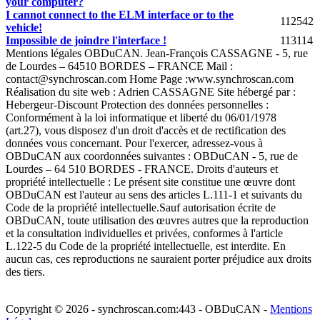
your computer?
I cannot connect to the ELM interface or to the
112542
vehicle!
Impossible de joindre l'interface !
113114
Mentions légales OBDuCAN. Jean-François CASSAGNE - 5, rue
de Lourdes – 64510 BORDES – FRANCE Mail :
contact@synchroscan.com Home Page :www.synchroscan.com
Réalisation du site web : Adrien CASSAGNE Site hébergé par :
Hebergeur-Discount Protection des données personnelles :
Conformément à la loi informatique et liberté du 06/01/1978
(art.27), vous disposez d'un droit d'accès et de rectification des
données vous concernant. Pour l'exercer, adressez-vous à
OBDuCAN aux coordonnées suivantes : OBDuCAN - 5, rue de
Lourdes – 64 510 BORDES - FRANCE. Droits d'auteurs et
propriété intellectuelle : Le présent site constitue une œuvre dont
OBDuCAN est l'auteur au sens des articles L.111-1 et suivants du
Code de la propriété intellectuelle.Sauf autorisation écrite de
OBDuCAN, toute utilisation des œuvres autres que la reproduction
et la consultation individuelles et privées, conformes à l'article
L.122-5 du Code de la propriété intellectuelle, est interdite. En
aucun cas, ces reproductions ne sauraient porter préjudice aux droits
des tiers.
Copyright © 2026 - synchroscan.com:443 - OBDuCAN -
Mentions