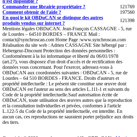
n'est disponible ?
Commander une librairie propriétaire ?
121769
Comment obtenir de l'aide ?
197560
En quoi le kit OBDuCAN se distingue des autres
121398
produits vendus sur internet ?
Mentions légales OBDuCAN. Jean-François CASSAGNE - 5, rue
de Lourdes – 64510 BORDES – FRANCE Mail :
contact@synchroscan.com Home Page :www.synchroscan.com
Réalisation du site web : Adrien CASSAGNE Site hébergé par :
Hebergeur-Discount Protection des données personnelles :
Conformément à la loi informatique et liberté du 06/01/1978
(art.27), vous disposez d'un droit d'accès et de rectification des
données vous concernant. Pour l'exercer, adressez-vous à
OBDuCAN aux coordonnées suivantes : OBDuCAN - 5, rue de
Lourdes – 64 510 BORDES - FRANCE. Droits d'auteurs et
propriété intellectuelle : Le présent site constitue une œuvre dont
OBDuCAN est l'auteur au sens des articles L.111-1 et suivants du
Code de la propriété intellectuelle.Sauf autorisation écrite de
OBDuCAN, toute utilisation des œuvres autres que la reproduction
et la consultation individuelles et privées, conformes à l'article
L.122-5 du Code de la propriété intellectuelle, est interdite. En
aucun cas, ces reproductions ne sauraient porter préjudice aux droits
des tiers.