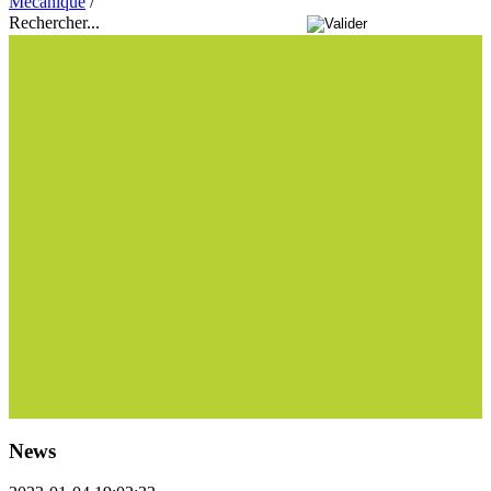
Mécanique
/
Rechercher...
News