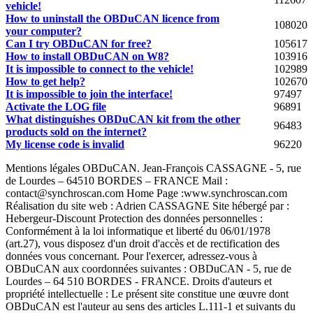
vehicle!
How to uninstall the OBDuCAN licence from
108020
your computer?
Can I try OBDuCAN for free?
105617
How to install OBDuCAN on W8?
103916
It is impossible to connect to the vehicle!
102989
How to get help?
102670
It is impossible to join the interface!
97497
Activate the LOG file
96891
What distinguishes OBDuCAN kit from the other
96483
products sold on the internet?
My license code is invalid
96220
Mentions légales OBDuCAN. Jean-François CASSAGNE - 5, rue
de Lourdes – 64510 BORDES – FRANCE Mail :
contact@synchroscan.com Home Page :www.synchroscan.com
Réalisation du site web : Adrien CASSAGNE Site hébergé par :
Hebergeur-Discount Protection des données personnelles :
Conformément à la loi informatique et liberté du 06/01/1978
(art.27), vous disposez d'un droit d'accès et de rectification des
données vous concernant. Pour l'exercer, adressez-vous à
OBDuCAN aux coordonnées suivantes : OBDuCAN - 5, rue de
Lourdes – 64 510 BORDES - FRANCE. Droits d'auteurs et
propriété intellectuelle : Le présent site constitue une œuvre dont
OBDuCAN est l'auteur au sens des articles L.111-1 et suivants du