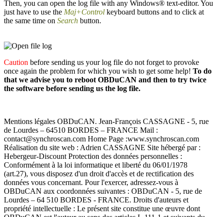
Then, you can open the log file with any Windows® text-editor. You
just have to use the
Maj+Control
keyboard buttons and to click at
the same time on
Search
button.
Caution
before sending us your log file do not forget to provoke
once again the problem for which you wish to get some help!
To do
that we advise you to reboot OBDuCAN and then to try twice
the software before sending us the log file.
Mentions légales OBDuCAN. Jean-François CASSAGNE - 5, rue
de Lourdes – 64510 BORDES – FRANCE Mail :
contact@synchroscan.com Home Page :www.synchroscan.com
Réalisation du site web : Adrien CASSAGNE Site hébergé par :
Hebergeur-Discount Protection des données personnelles :
Conformément à la loi informatique et liberté du 06/01/1978
(art.27), vous disposez d'un droit d'accès et de rectification des
données vous concernant. Pour l'exercer, adressez-vous à
OBDuCAN aux coordonnées suivantes : OBDuCAN - 5, rue de
Lourdes – 64 510 BORDES - FRANCE. Droits d'auteurs et
propriété intellectuelle : Le présent site constitue une œuvre dont