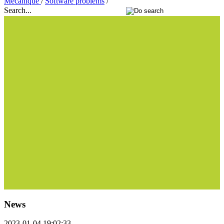
Mécanique
/
Software problems
/
Search...
News
2023-01-04 19:02:33